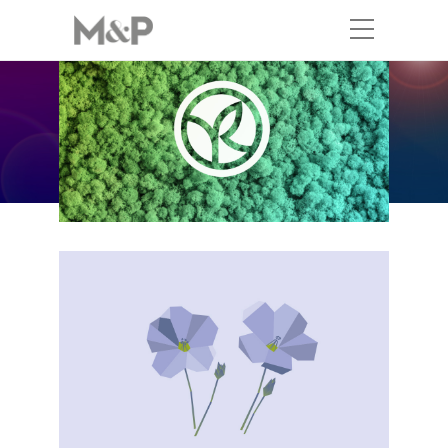
All
Branding
Design Suite Office
Digital
Illustration
Marion
et
Pétronille
Outils de Formation
Print